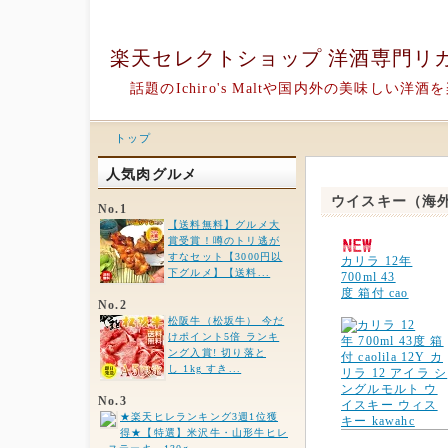
楽天セレクトショップ 洋酒専門リ
話題のIchiro's Maltや国内外の美味し
トップ
人気肉グルメ
ウイスキー（海
No.1
【送料無料】グルメ大
賞受賞！噂のトリ逃が
すなセット【3000円以
カリラ 12年
下グルメ】【送料...
700ml 43
度 箱付 cao
No.2
松阪牛（松坂牛） 今だ
けポイント5倍 ランキ
ング入賞! 切り落と
し 1kg すき...
No.3
★楽天ヒレランキング3週1位獲
得★【特選】米沢牛・山形牛ヒレ