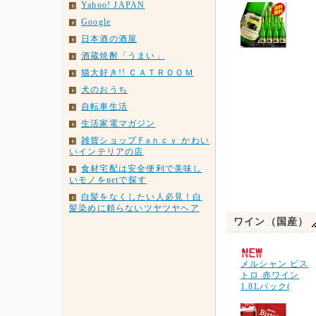
Yahoo! JAPAN
Google
日本酒の酒屋
酒蔵焼酎「うまい」
猫大好き!! ＣＡＴＲＯＯＭ
犬のおうち
自転車生活
生活家電マガジン
雑貨ショップＦaｎｃｙ かわい
いインテリアの店
食材宅配は安全便利で美味し
いモノをnetで探す
白髪をなくしたい人必見！白
髪染めに頼らないツヤツヤヘア
ワイン（国産）
メルシャン ビス
トロ 赤ワイン
1.8Lパック(