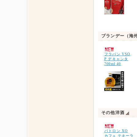
ブランデー（海
フラパン VSO
P デキャンタ
700ml 40
その他洋酒
パトロン XO
カフェ テキーラ