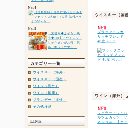
ステーキ 130g
No.4
【送料無料】自由に選べるホルモ
ウイスキー（国
ンセット 3人前～4人前(味付ハラ
ミ 350g ＆...
No.5
ブラックニッカ
【業務用◆ふぞろい焼
リッチブレンド
売◆1kg】アウトレット
40度 700m
しゅうまいがお得！訳
あり肉シュウマイ...
カテゴリー一覧
ウイスキー（海外）
ウイスキー（国産）
ワイン（海外）
ワイン（国産）
ワイン（海外）
ブランデー（海外）
その他洋酒
ツェラー・シュバ
ルツェカッツ ゾ
LINK
ネンゴルト【ケー